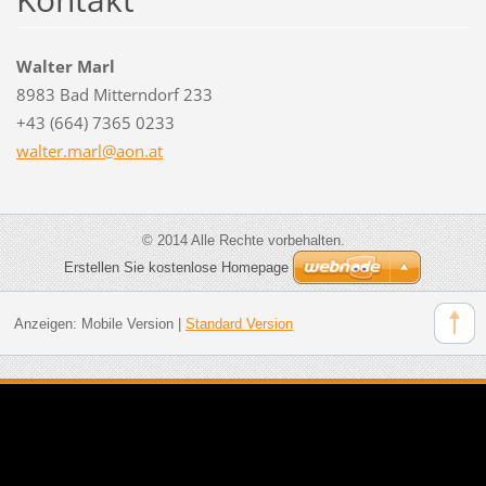
Walter Marl
8983 Bad Mitterndorf 233
+43 (664) 7365 0233
walter.m
arl@aon.
at
© 2014 Alle Rechte vorbehalten.
Erstellen Sie kostenlose Homepage
Anzeigen:
Mobile Version
|
Standard Version