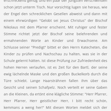
erschreckend genug und ein paar der Jüngsten verschwinden
schon jetzt unterm Tisch. Nur vorsichtig lugen sie heraus, wie
der Engel den schrecklichen Gesellen abweist und dann mit
einem ehrwürdigen "Gelobt sei Jesus Christus“ der Bischof
Nikolaus mit dem Pfarrer erscheint. Mit ruhiger und fester
Stimme richtet jetzt der Bischof seine belehrenden und
ermahnenden Worte an Kinder und Erwachsene. Am
Schlusse seiner "Predigt" bittet er den Herrn Katecheten, die
Kinder zu prüfen und Nachschau zu halten, was sie in der
Schule gelernt hätten. Ist diese Prüfung zur Zufriedenheit des
hohen Herren verlaufen, ist es Zeit für den Bartl, der seine
ewig lächelnde Maske und den großen Buckelkorb durch die
Türe schiebt. Lange Haarsträhnen fallen ihm über das
Gesicht und seinen Schafpelz. Noch verteilt er seine Gaben
an die Kleinen, da ertönt eine klägliche Stimme: "Herr Pfarrer,
Herr Pfarrer, Herr geistlicher Herr, I bitt recht schön,
kemmans a weng her!" Mit diesen Worten meldet sich der