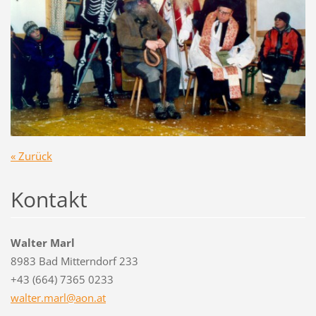
« Zurück
Kontakt
Walter Marl
8983 Bad Mitterndorf 233
+43 (664) 7365 0233
walter.m
arl@aon.
at