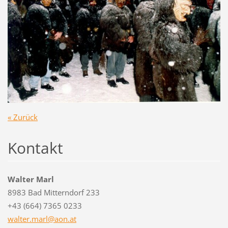
« Zurück
Kontakt
Walter Marl
8983 Bad Mitterndorf 233
+43 (664) 7365 0233
walter.m
arl@aon.
at