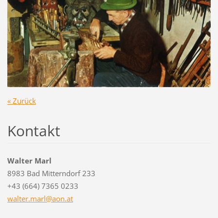
« Zurück
Kontakt
Walter Marl
8983 Bad Mitterndorf 233
+43 (664) 7365 0233
walter.m
arl@aon.
at