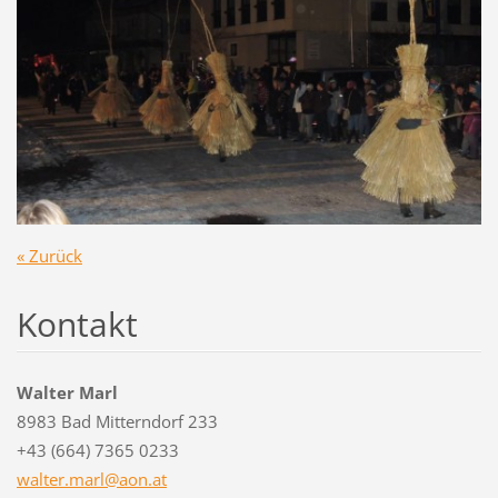
« Zurück
Kontakt
Walter Marl
8983 Bad Mitterndorf 233
+43 (664) 7365 0233
walter.m
arl@aon.
at