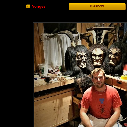
Voriges
Diashow