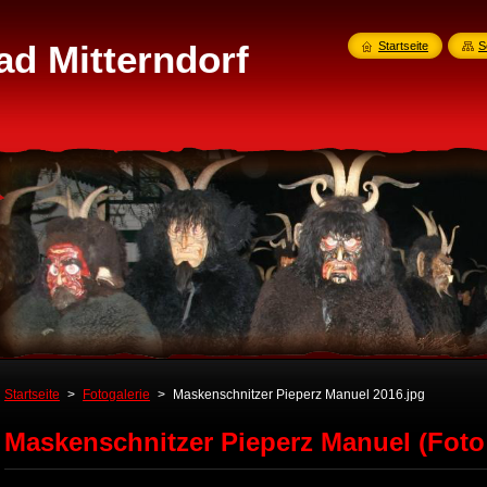
ad Mitterndorf
Startseite
S
Startseite
>
Fotogalerie
>
Maskenschnitzer Pieperz Manuel 2016.jpg
Maskenschnitzer Pieperz Manuel (Foto