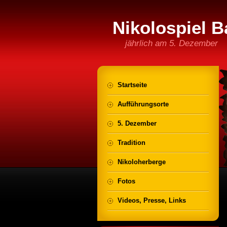
Nikolospiel B
jährlich am 5. Dezember
Startseite
Aufführungsorte
5. Dezember
Tradition
Nikoloherberge
Fotos
Videos, Presse, Links