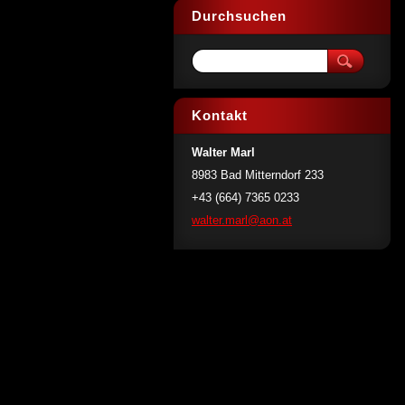
Durchsuchen
Kontakt
Walter Marl
8983 Bad Mitterndorf 233
+43 (664) 7365 0233
walter.m
arl@aon.
at