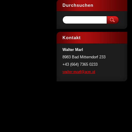
Durchsuchen
Kontakt
Walter Marl
8983 Bad Mitterndorf 233
+43 (664) 7365 0233
walter.m
arl@aon.
at