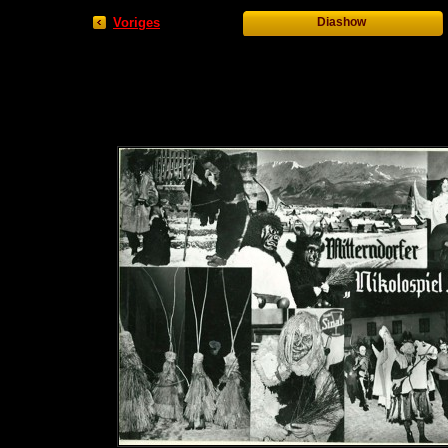
Voriges
Diashow