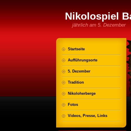
Nikolospiel B
jährlich am 5. Dezember
Startseite
Aufführungsorte
5. Dezember
Tradition
Nikoloherberge
Fotos
Videos, Presse, Links