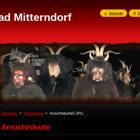
ad Mitterndorf
Startseite
S
Startseite
>
Fotogalerie
>
Ansichtskarte0.JPG
Ansichtskarte